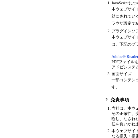
JavaScriptに
本ウェブサイトで
効にされてい
ラウザ設定でJa
プラグインソ
本ウェブサイ
は、下記の
プ
Adobe® Rea
PDFファイル
アドビシステム
画面サイズ
一部コンテンツ
す。
2.
免責事項
当社は、本ウ
その正確性、
断し、なされ
任を負いかね
本ウェブサイ
なる損失・損