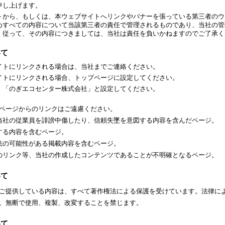
申し上げます。
トから、もしくは、本ウェブサイトへリンクやバナーを張っている第三者のウ
めすべての内容について当該第三者の責任で管理されるものであり、当社の管
。従って、その内容につきましては、当社は責任を負いかねますのでご了承く
いて
イトにリンクされる場合は、当社までご連絡ください。
イトにリンクされる場合、トップページに設定してください。
、「のぎエコセンター株式会社」
と設定してください。
ページからのリンクはご遠慮ください。
当社の従業員を誹謗中傷したり、信頼失墜を意図する内容を含んだページ。
する内容を含むページ。
法の可能性がある掲載内容を含むページ。
のリンク等、当社の作成したコンテンツであることが不明確となるページ。
いて
ご提供している内容は、すべて著作権法による保護を受けています。法律に
、無断で使用、複製、改変することを禁じます。
いて