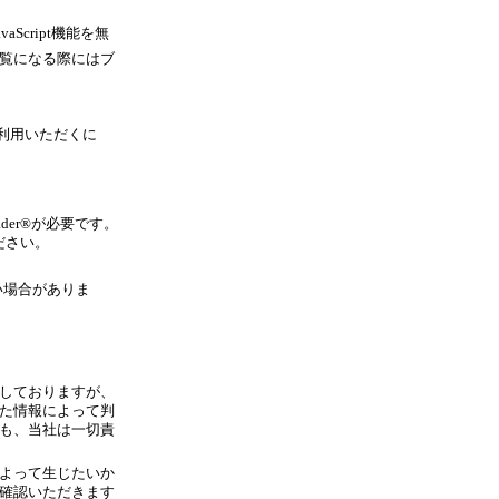
Script機能を無
覧になる際にはブ
利用いただくに
der®が必要です。
ださい。
い場合がありま
しておりますが、
た情報によって判
も、当社は一切責
よって生じたいか
確認いただきます