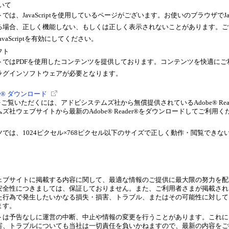
ついて
は、JavaScriptを使用しているページがございます。お使いのブラウザでJava
る場合、正しく機能しない、もしくは正しく表示されないことがあります。ご
vaScriptを有効にしてください。
フト
トでは
PDF
を使用したコンテンツを提供しております。
コンテンツを快適にご
ラグインソフトウェアが必要となります。
der® ダウンロード
をご覧いただくには、アドビシステムズ社から無償提供されているAdobe® Rea
ズ社ウェブサイトから最新のAdobe® Reader®をダウンロードしてご利用く
では、1024ピクセル×768ピクセル以下のサイズで正しく動作・閲覧できな
ェブサイトに掲載する内容に関して、最適な情報のご提供に最大限の努力を配
安全性につきましては、保証しておりません。また、ご利用者さまが掲載され
た行為で発生したいかなる損失・損害、トラブル、またはその可能性に対して
ます。
トは予告なしに運営の中断、中止や情報の変更を行うことがあります。これに
害、トラブルについても当社は一切責任を負いかねますので、最新の内容をご