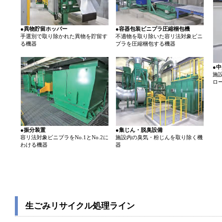
●異物貯留ホッパー
●容器包装ビニプラ圧縮梱包機
手選別で取り除かれた異物を貯留す
不適物を取り除いた容リ法対象ビニ
る機器
プラを圧縮梱包する機器
●
施
ロ
●振分装置
●集じん・脱臭設備
容リ法対象ビニプラをNo.1とNo.2に
施設内の臭気・粉じんを取り除く機
わける機器
器
生ごみリサイクル処理ライン