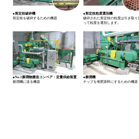
●剪定枝破砕機
●剪定枝粒度選別機
剪定枝を破砕するための機器
破砕された剪定枝の粒度は引き取り
って粒度を選別します。
●No.1膨潤物搬送コンベア・定量供給装置
●膨潤機
膨潤機に送る機器
チップを堆肥原料にするための機器