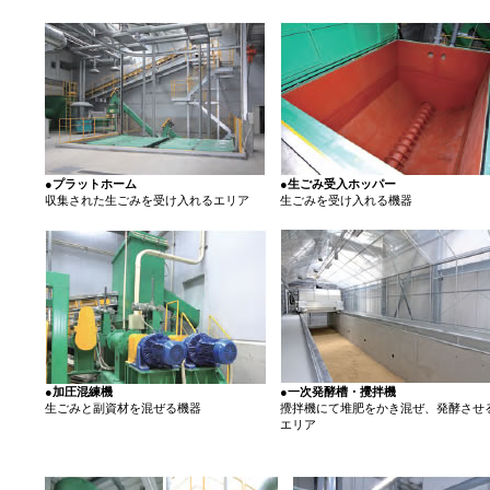
●プラットホーム
●生ごみ受入ホッパー
収集された生ごみを受け入れるエリア
生ごみを受け入れる機器
●加圧混練機
●一次発酵槽・攪拌機
生ごみと副資材を混ぜる機器
攪拌機にて堆肥をかき混ぜ、発酵させ
エリア