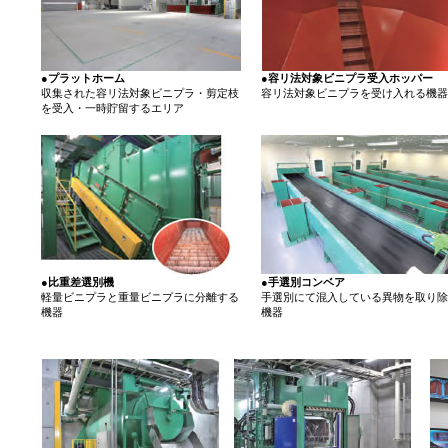
●プラットホーム
●容リ法対象ビニプラ受入ホッパー
収集された容リ法対象ビニプラ・剪定枝
容リ法対象ビニプラを受け入れる機器
を受入・一時貯留するエリア
●比重差選別機
●手選別コンベア
軽量ビニプラと重量ビニプラに分離する
手選別にて混入している異物を取り除
機器
機器